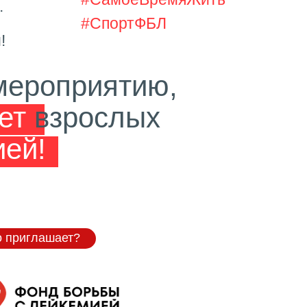
.
#СпортФБЛ
!
мероприятию,
ает
взрослых
ией!
о приглашает?