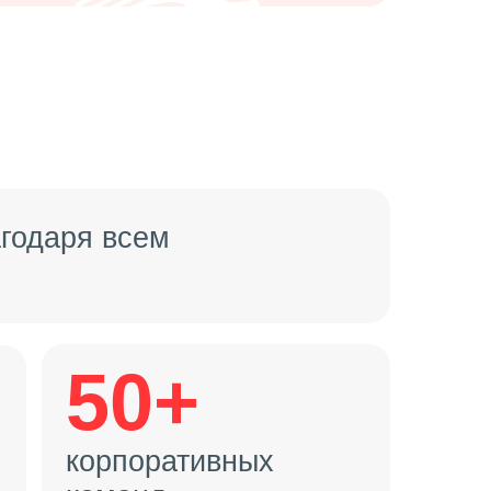
агодаря всем
50+
корпоративных