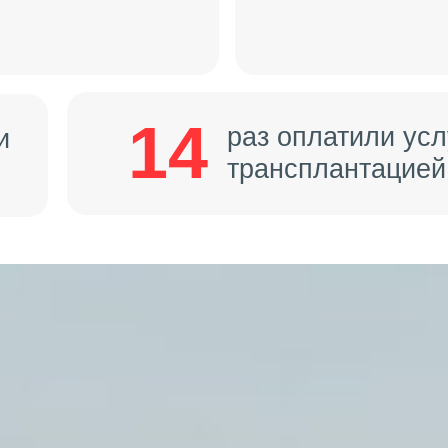
14
раз оплатили усл
и
трансплантацией 